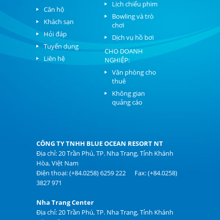
Lịch chiếu phim
Căn hộ
Bowling và trò
Khách sạn
chơi
Hỏi đáp
Dịch vụ hồ bơi
Tuyển dụng
CHO DOANH
Liên hệ
NGHIỆP:
Văn phòng cho
thuê
Không gian
quảng cáo
CÔNG TY TNHH BLUE OCEAN RESORT NT
Địa chỉ: 20 Trần Phú, TP. Nha Trang, Tỉnh Khánh
Hòa, Việt Nam
Điện thoại: (+84.0258) 6259 222 Fax: (+84.0258)
3827 971
Nha Trang Center
Địa chỉ: 20 Trần Phú, TP. Nha Trang, Tỉnh Khánh