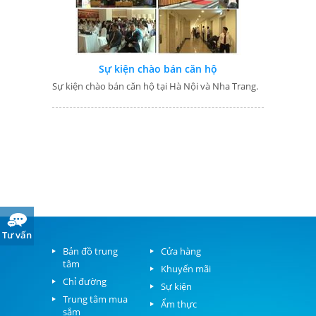
Sự kiện chào bán căn hộ
Sự kiện chào bán căn hộ tại Hà Nội và Nha Trang.
Tư vấn
Bản đồ trung
Cửa hàng
tâm
Khuyến mãi
Chỉ đường
Sự kiện
Trung tâm mua
Ẩm thực
sắm