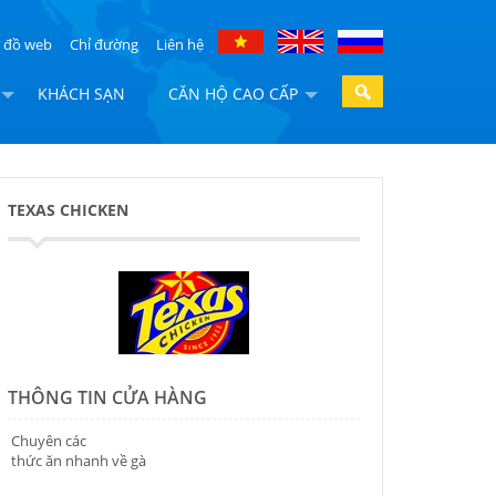
 đồ web
Chỉ đường
Liên hệ
KHÁCH SẠN
CĂN HỘ CAO CẤP
TEXAS CHICKEN
THÔNG TIN CỬA HÀNG
Chuyên các
thức ăn nhanh về gà