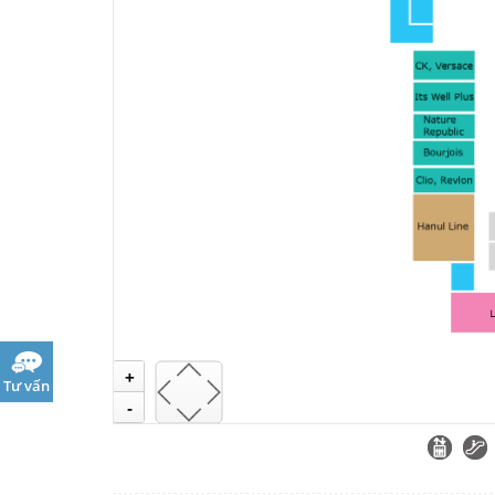
+
Tư vấn
-