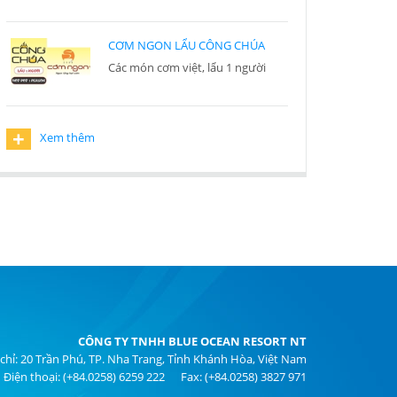
CƠM NGON LẨU CÔNG CHÚA
Các món cơm việt, lẩu 1 người
+
Xem thêm
CÔNG TY TNHH BLUE OCEAN RESORT NT
 chỉ: 20 Trần Phú, TP. Nha Trang, Tỉnh Khánh Hòa, Việt Nam
Điện thoại: (+84.0258) 6259 222 Fax: (+84.0258) 3827 971