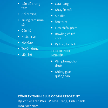
Bản đồ trung
Cửa hàng
tâm
Khuyến mãi
Chỉ đường
Sự kiện
Trung tâm mua
Ẩm thực
sắm
Lịch chiếu phim
Căn hộ
Bowling và trò
Khách sạn
chơi
Hỏi đáp
Dịch vụ hồ bơi
Tuyển dụng
CHO DOANH
Liên hệ
NGHIỆP:
Văn phòng cho
thuê
Không gian
quảng cáo
CÔNG TY TNHH BLUE OCEAN RESORT NT
Địa chỉ: 20 Trần Phú, TP. Nha Trang, Tỉnh Khánh
Hòa, Việt Nam