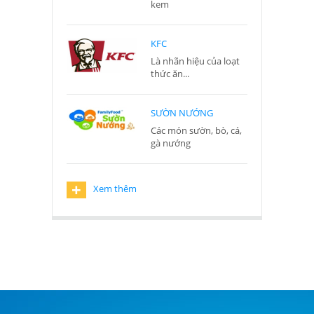
kem
KFC
Là nhãn hiệu của loạt
thức ăn...
SƯỜN NƯỚNG
Các món sườn, bò, cá,
gà nướng
+
Xem thêm