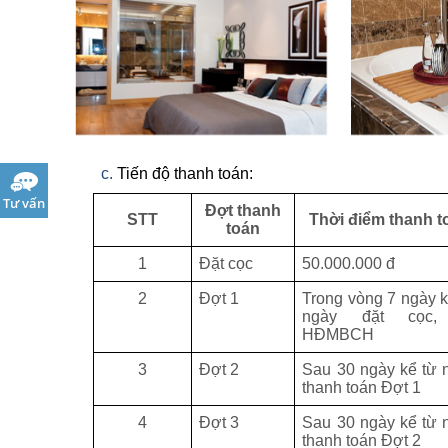
c.
Tiến độ thanh toán:
Tư vấn
Đợt thanh
STT
Thời điểm thanh t
toán
1
Đặt cọc
50.000.000 đ
2
Đợt 1
Trong vòng 7 ngày k
ngày đặt cọc,
HĐMBCH
3
Đợt 2
Sau 30 ngày kể từ 
thanh toán Đợt 1
4
Đợt 3
Sau 30 ngày kể từ 
thanh toán Đợt 2