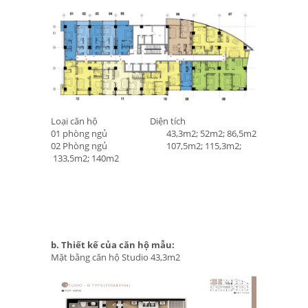
Loại căn hộ
				Diện tích
01 phòng ngủ
				43,3m2
;
52m2
; 86,5m2
02 Phòng ngủ
				107,5m2
;
 115,3m2
;
 133,5m2
;
b. Thiết kế của căn hộ mẫu:
Mặt bằng căn hộ Studio 43,3m2