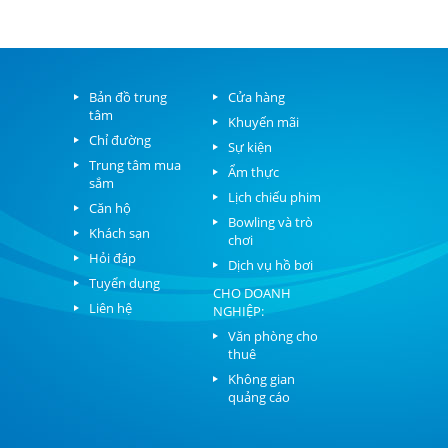
Bản đồ trung
Cửa hàng
tâm
Khuyến mãi
Chỉ đường
Sự kiện
Trung tâm mua
Ẩm thực
sắm
Lịch chiếu phim
Căn hộ
Bowling và trò
Khách sạn
chơi
Hỏi đáp
Dịch vụ hồ bơi
Tuyển dụng
CHO DOANH
Liên hệ
NGHIỆP:
Văn phòng cho
thuê
Không gian
quảng cáo