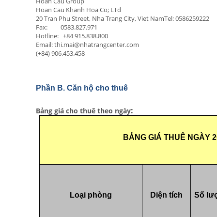
Hoan Cau Group
Hoan Cau Khanh Hoa Co; LTd
20 Tran Phu Street, Nha Trang City, Viet NamTel: 0586259222
Fax:         0583.827.971

Hotline:   +84 915.838.800

(+84) 906.453.458
: 
Bảng giá cho thuê theo ngày
BẢNG GIÁ THUÊ NGÀY 2017-
Loại phòng
Diện tích
Số lư