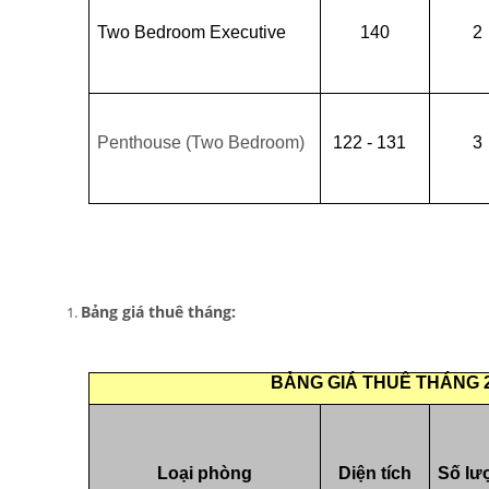
Two Bedroom Executive
140
2
Penthouse (Two Bedroom)
 122 - 131 
3
Bảng giá thuê tháng:
BẢNG GIÁ THUÊ THÁNG 2017-
Loại phòng
Diện tích
Số lư